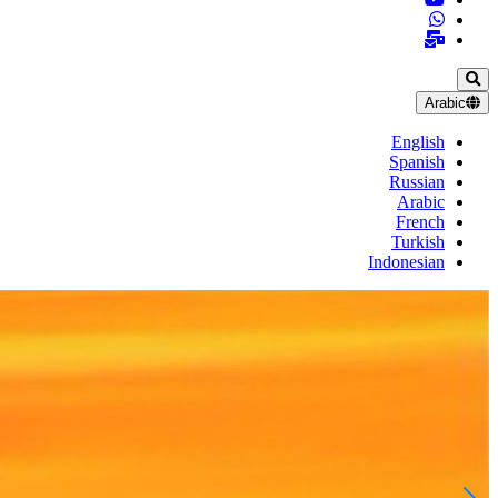
Arabic
English
Spanish
Russian
Arabic
French
Turkish
Indonesian