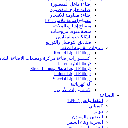
إضاءة داخل المقصورة
إضاءة خارج المقصورة
إضاءة مقاومة للانفجار
مصباح إضاءة فلاش LED
مصباح إشارة الملاحة
منصة هبوط مروحيات
السّلكات والمقابس
صناديق التوصيل والتوزيع
منتجات مقاومة للطقس
Round Light Fittings
إكسسوارات إضاءة مركزة ومصدات الإضاءة الشام
Liner Light fittings
Street Lamps, Plaza Light Fittings
Indoor Light Fittings
Special Light Fittings
آلة كهربائية
إكسسوارات الأنابيب
الصناعة
النفط والغاز (LNG)
كيميائي
دوائي
التعدين والمعادن
البحرية وبناء السفن
الغذاء والمشروبات