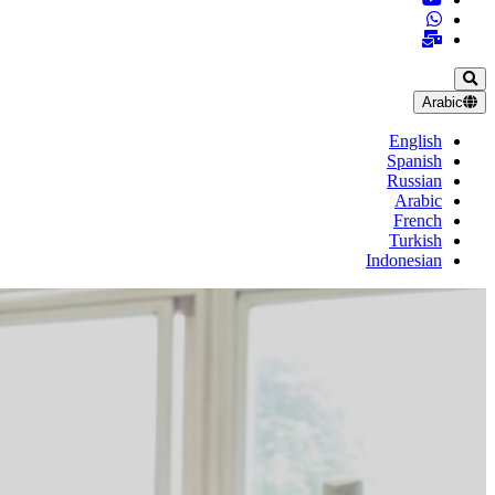
Arabic
English
Spanish
Russian
Arabic
French
Turkish
Indonesian