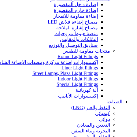
إضاءة داخل المقصورة
إضاءة خارج المقصورة
إضاءة مقاومة للانفجار
مصباح إضاءة فلاش LED
مصباح إشارة الملاحة
منصة هبوط مروحيات
السّلكات والمقابس
صناديق التوصيل والتوزيع
منتجات مقاومة للطقس
Round Light Fittings
إكسسوارات إضاءة مركزة ومصدات الإضاءة الشام
Liner Light fittings
Street Lamps, Plaza Light Fittings
Indoor Light Fittings
Special Light Fittings
آلة كهربائية
إكسسوارات الأنابيب
الصناعة
النفط والغاز (LNG)
كيميائي
دوائي
التعدين والمعادن
البحرية وبناء السفن
الغذاء والمشروبات