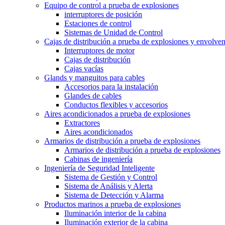
Equipo de control a prueba de explosiones
interruptores de posición
Estaciones de control
Sistemas de Unidad de Control
Cajas de distribución a prueba de explosiones y envolven
Interruptores de motor
Cajas de distribución
Cajas vacías
Glands y manguitos para cables
Accesorios para la instalación
Glandes de cables
Conductos flexibles y accesorios
Aires acondicionados a prueba de explosiones
Extractores
Aires acondicionados
Armarios de distribución a prueba de explosiones
Armarios de distribución a prueba de explosiones
Cabinas de ingeniería
Ingeniería de Seguridad Inteligente
Sistema de Gestión y Control
Sistema de Análisis y Alerta
Sistema de Detección y Alarma
Productos marinos a prueba de explosiones
Iluminación interior de la cabina
Iluminación exterior de la cabina