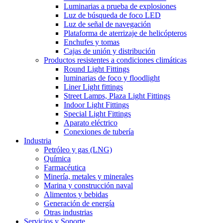
Luminarias a prueba de explosiones
Luz de búsqueda de foco LED
Luz de señal de navegación
Plataforma de aterrizaje de helicópteros
Enchufes y tomas
Cajas de unión y distribución
Productos resistentes a condiciones climáticas
Round Light Fittings
luminarias de foco y floodlight
Liner Light fittings
Street Lamps, Plaza Light Fittings
Indoor Light Fittings
Special Light Fittings
Aparato eléctrico
Conexiones de tubería
Industria
Petróleo y gas (LNG)
Química
Farmacéutica
Minería, metales y minerales
Marina y construcción naval
Alimentos y bebidas
Generación de energía
Otras industrias
Servicios y Soporte