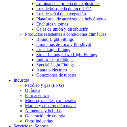
Luminarias a prueba de explosiones
Luz de búsqueda de foco LED
Luz de señal de navegación
Plataforma de aterrizaje de helicópteros
Enchufes y tomas
Cajas de unión y distribución
Productos resistentes a condiciones climáticas
Round Light Fittings
luminarias de foco y floodlight
Liner Light fittings
Street Lamps, Plaza Light Fittings
Indoor Light Fittings
Special Light Fittings
Aparato eléctrico
Conexiones de tubería
Industria
Petróleo y gas (LNG)
Química
Farmacéutica
Minería, metales y minerales
Marina y construcción naval
Alimentos y bebidas
Generación de energía
Otras industrias
Servicios y Soporte