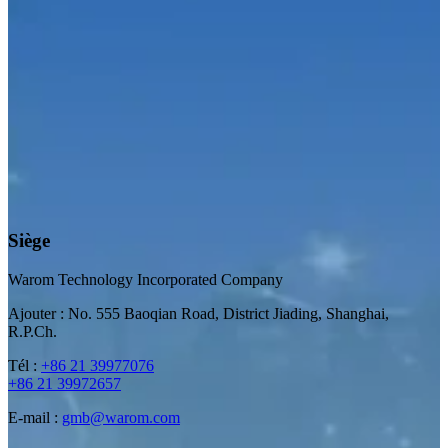
Siège
Warom Technology Incorporated Company
Ajouter : No. 555 Baoqian Road, District Jiading, Shanghai,
R.P.Ch.
Tél :
+86 21 39977076
+86 21 39972657
E-mail :
gmb@warom.com