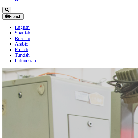
French
English
Spanish
Russian
Arabic
French
Turkish
Indonesian