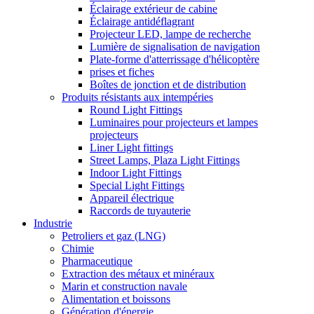
Éclairage extérieur de cabine
Éclairage antidéflagrant
Projecteur LED, lampe de recherche
Lumière de signalisation de navigation
Plate-forme d'atterrissage d'hélicoptère
prises et fiches
Boîtes de jonction et de distribution
Produits résistants aux intempéries
Round Light Fittings
Luminaires pour projecteurs et lampes
projecteurs
Liner Light fittings
Street Lamps, Plaza Light Fittings
Indoor Light Fittings
Special Light Fittings
Appareil électrique
Raccords de tuyauterie
Industrie
Petroliers et gaz (LNG)
Chimie
Pharmaceutique
Extraction des métaux et minéraux
Marin et construction navale
Alimentation et boissons
Génération d'énergie