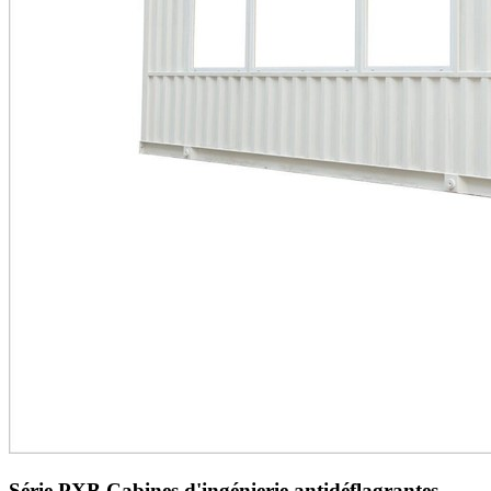
Série PXB Cabines d'ingénierie antidéflagrantes