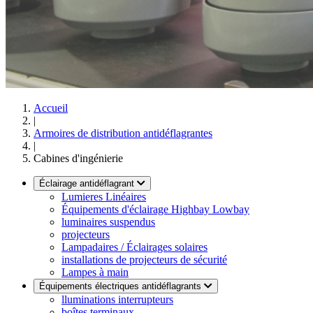
Accueil
|
Armoires de distribution antidéflagrantes
|
Cabines d'ingénierie
Éclairage antidéflagrant
Lumieres Linéaires
Équipements d'éclairage Highbay Lowbay
luminaires suspendus
projecteurs
Lampadaires / Éclairages solaires
installations de projecteurs de sécurité
Lampes à main
Équipements électriques antidéflagrants
lluminations interrupteurs
boîtes terminaux