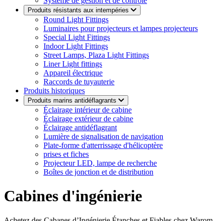
Système de gestion et de contrôle
Produits résistants aux intempéries
Round Light Fittings
Luminaires pour projecteurs et lampes projecteurs
Special Light Fittings
Indoor Light Fittings
Street Lamps, Plaza Light Fittings
Liner Light fittings
Appareil électrique
Raccords de tuyauterie
Produits historiques
Produits marins antidéflagrants
Éclairage intérieur de cabine
Éclairage extérieur de cabine
Éclairage antidéflagrant
Lumière de signalisation de navigation
Plate-forme d'atterrissage d'hélicoptère
prises et fiches
Projecteur LED, lampe de recherche
Boîtes de jonction et de distribution
Cabines d'ingénierie
Achetez des Cabanes d’Ingénierie Étanches et Fiables chez Warom