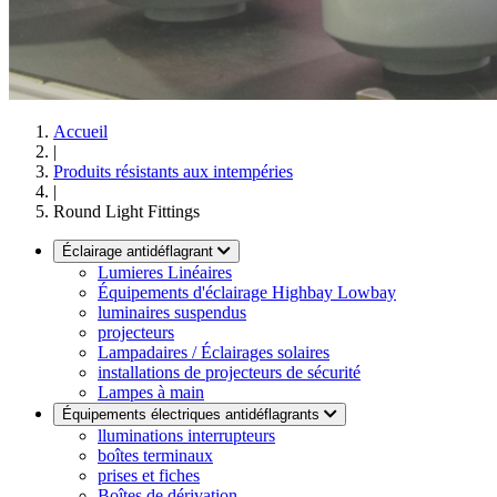
Accueil
|
Produits résistants aux intempéries
|
Round Light Fittings
Éclairage antidéflagrant
Lumieres Linéaires
Équipements d'éclairage Highbay Lowbay
luminaires suspendus
projecteurs
Lampadaires / Éclairages solaires
installations de projecteurs de sécurité
Lampes à main
Équipements électriques antidéflagrants
lluminations interrupteurs
boîtes terminaux
prises et fiches
Boîtes de dérivation