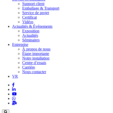
Support client
Emballage & Transport
Service de projet
Certificat
Vidéos
Actualités & Événements
Exposition
Actualités
Séminaires
Entreprise
À propos de nous
Étape importante
Notre installation
Centre d’essais
Carrière
Nous contacter
VR