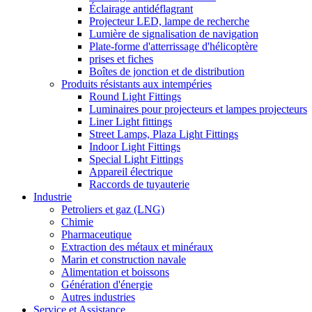
Éclairage antidéflagrant
Projecteur LED, lampe de recherche
Lumière de signalisation de navigation
Plate-forme d'atterrissage d'hélicoptère
prises et fiches
Boîtes de jonction et de distribution
Produits résistants aux intempéries
Round Light Fittings
Luminaires pour projecteurs et lampes projecteurs
Liner Light fittings
Street Lamps, Plaza Light Fittings
Indoor Light Fittings
Special Light Fittings
Appareil électrique
Raccords de tuyauterie
Industrie
Petroliers et gaz (LNG)
Chimie
Pharmaceutique
Extraction des métaux et minéraux
Marin et construction navale
Alimentation et boissons
Génération d'énergie
Autres industries
Service et Assistance