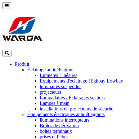
Produit
Éclairage antidéflagrant
Lumieres Linéaires
Équipements d'éclairage Highbay Lowbay
luminaires suspendus
projecteurs
Lampadaires / Éclairages solaires
Lampes à main
installations de projecteurs de sécurité
Équipements électriques antidéflagrants
lluminations interrupteurs
Boîtes de dérivation
boîtes terminaux
prises et fiches