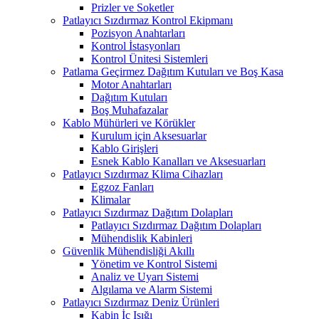
Prizler ve Soketler
Patlayıcı Sızdırmaz Kontrol Ekipmanı
Pozisyon Anahtarları
Kontrol İstasyonları
Kontrol Ünitesi Sistemleri
Patlama Geçirmez Dağıtım Kutuları ve Boş Kasa
Motor Anahtarları
Dağıtım Kutuları
Boş Muhafazalar
Kablo Mühürleri ve Körükler
Kurulum için Aksesuarlar
Kablo Girişleri
Esnek Kablo Kanalları ve Aksesuarları
Patlayıcı Sızdırmaz Klima Cihazları
Egzoz Fanları
Klimalar
Patlayıcı Sızdırmaz Dağıtım Dolapları
Patlayıcı Sızdırmaz Dağıtım Dolapları
Mühendislik Kabinleri
Güvenlik Mühendisliği Akıllı
Yönetim ve Kontrol Sistemi
Analiz ve Uyarı Sistemi
Algılama ve Alarm Sistemi
Patlayıcı Sızdırmaz Deniz Ürünleri
Kabin İç Işığı