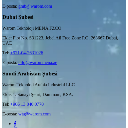
E-posta:
gmb@warom.com
Dubai Şubesi
Warom Teknoloji MENA FZCO.
Ekle: Plot No. S31223, Jebel Ail Free Zone P.O. 263667 Dubai,
UAE
Tel:
+971-04-2631026
E-posta:
info@warommena.ae
Suudi Arabistan Şubesi
Warom Teknoloji Arabia Industrial LLC.
Ekle: 1. Sanayi Şehri, Dammam, KSA.
Tel:
+966 13 840 0770
E-posta:
wta@warom.com