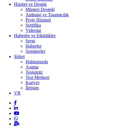
Hizmet ve Destek
Müşteri Desteği
Ambalaj ve Taşımacılık
Proje Hizmeti
Sertifika
Videolar
Haberler ve Etkinlikler
Sergi
Haberler
Seminerler
Şirket
Hakkımızda
Aşama
Tesisimiz
Test Merkezi
Kariyer
İletişim
VR