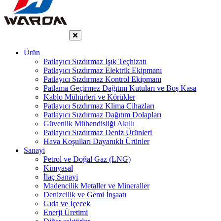
Ürün
Patlayıcı Sızdırmaz Işık Teçhizatı
Patlayıcı Sızdırmaz Elektrik Ekipmanı
Patlayıcı Sızdırmaz Kontrol Ekipmanı
Patlama Geçirmez Dağıtım Kutuları ve Boş Kasa
Kablo Mühürleri ve Körükler
Patlayıcı Sızdırmaz Klima Cihazları
Patlayıcı Sızdırmaz Dağıtım Dolapları
Güvenlik Mühendisliği Akıllı
Patlayıcı Sızdırmaz Deniz Ürünleri
Hava Koşulları Dayanıklı Ürünler
Sanayi
Petrol ve Doğal Gaz (LNG)
Kimyasal
İlaç Sanayi
Madencilik Metaller ve Mineraller
Denizcilik ve Gemi İnşaatı
Gıda ve İçecek
Enerji Üretimi