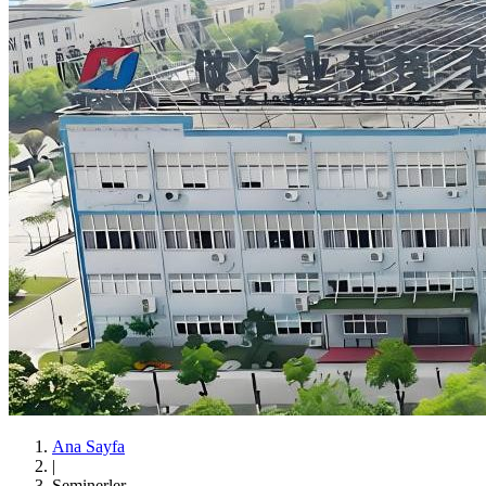
Ana Sayfa
|
Seminerler