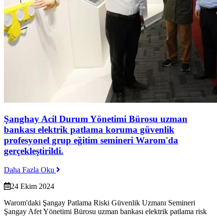
Şanghay Acil Durum Yönetimi Bürosu uzman
bankası elektrik patlama koruma güvenlik
profesyonel grup eğitim semineri Warom'da
gerçekleştirildi.
Daha Fazla Oku
24 Ekim 2024
Warom'daki Şangay Patlama Riski Güvenlik Uzmanı Semineri
Şangay Afet Yönetimi Bürosu uzman bankası elektrik patlama risk