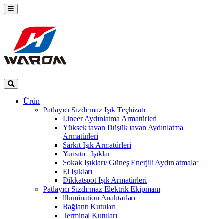
Ürün
Patlayıcı Sızdırmaz Işık Teçhizatı
Lineer Aydınlatma Armatürleri
Yüksek tavan Düşük tavan Aydınlatma
Armatürleri
Sarkıt Işık Armatürleri
Yansıtıcı Işıklar
Sokak Işıkları/ Güneş Enerjili Aydınlatmalar
El Işıkları
Dikkatspot Işık Armatürleri
Patlayıcı Sızdırmaz Elektrik Ekipmanı
lllumination Anahtarları
Bağlantı Kutuları
Terminal Kutuları