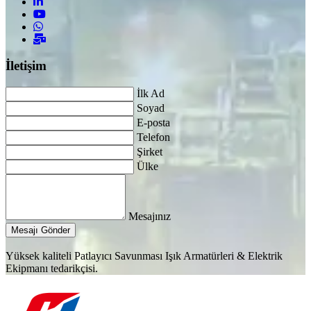
İletişim
İlk Ad
Soyad
E-posta
Telefon
Şirket
Ülke
Mesajınız
Mesajı Gönder
Yüksek kaliteli Patlayıcı Savunması Işık Armatürleri & Elektrik
Ekipmanı tedarikçisi.