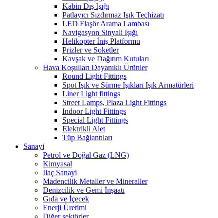
Kabin Dış Işığı
Patlayıcı Sızdırmaz Işık Teçhizatı
LED Flaşör Arama Lambası
Navigasyon Sinyali Işığı
Helikopter İniş Platformu
Prizler ve Soketler
Kavşak ve Dağıtım Kutuları
Hava Koşulları Dayanıklı Ürünler
Round Light Fittings
Spot Işık ve Sürme Işıkları Işık Armatürleri
Liner Light fittings
Street Lamps, Plaza Light Fittings
Indoor Light Fittings
Special Light Fittings
Elektrikli Alet
Tüp Bağlantıları
Sanayi
Petrol ve Doğal Gaz (LNG)
Kimyasal
İlaç Sanayi
Madencilik Metaller ve Mineraller
Denizcilik ve Gemi İnşaatı
Gıda ve İçecek
Enerji Üretimi
Diğer sektörler