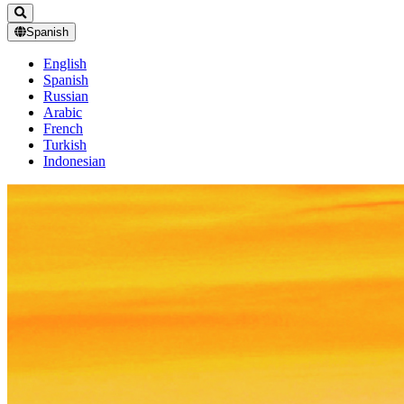
Spanish
English
Spanish
Russian
Arabic
French
Turkish
Indonesian