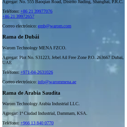
Agregar: No. 555 Baoqian Road, Distrito Jiading, Shanghai, P.R.C.
Teléfono:
+86 21 39977076
+86 21 39972657
Correo electrónico:
gmb@warom.com
Rama de Dubái
Warom Technology MENA FZCO.
Agregar: Plot No. S31223, Jebel Ail Free Zone P.O. 263667 Dubai,
UAE
Teléfono:
+971-04-2631026
Correo electrónico:
info@warommena.ae
Rama de Arabia Saudita
Warom Technology Arabia Industrial LLC.
Agregar: 1ª Ciudad Industrial, Dammam, KSA.
Teléfono:
+966 13 840 0770