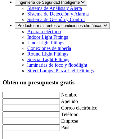
Ingeniería de Seguridad Inteligente
Sistema de Análisis y Alerta
Sistema de Detección y Alarma
Sistema de Gestión y Control
Productos resistentes a condiciones climáticas
Aparato eléctrico
Indoor Light Fittings
Liner Light fittings
Conexiones de tubería
Round Light Fittings
Special Light Fittings
luminarias de foco y floodlight
Street Lamps, Plaza Light Fittings
Obtén un presupuesto gratis
Nombre
Apellido
Correo electrónico
Teléfono
Empresa
País