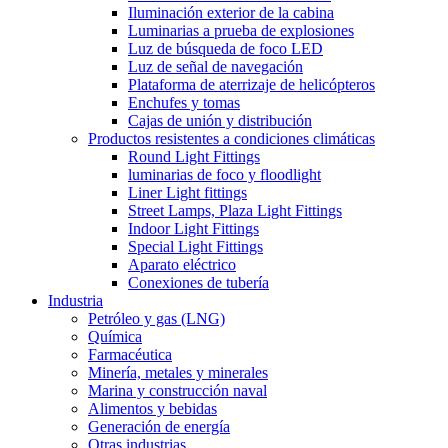
Iluminación exterior de la cabina
Luminarias a prueba de explosiones
Luz de búsqueda de foco LED
Luz de señal de navegación
Plataforma de aterrizaje de helicópteros
Enchufes y tomas
Cajas de unión y distribución
Productos resistentes a condiciones climáticas
Round Light Fittings
luminarias de foco y floodlight
Liner Light fittings
Street Lamps, Plaza Light Fittings
Indoor Light Fittings
Special Light Fittings
Aparato eléctrico
Conexiones de tubería
Industria
Petróleo y gas (LNG)
Química
Farmacéutica
Minería, metales y minerales
Marina y construcción naval
Alimentos y bebidas
Generación de energía
Otras industrias