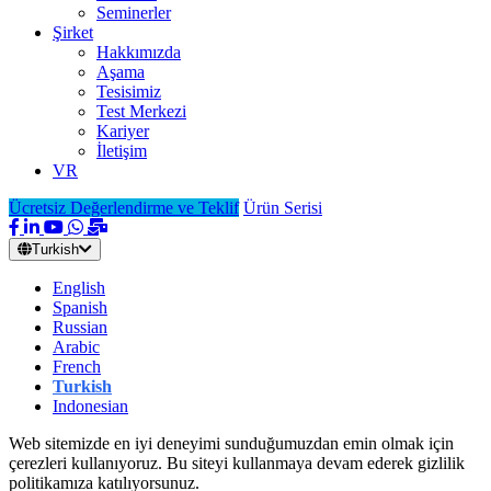
Seminerler
Şirket
Hakkımızda
Aşama
Tesisimiz
Test Merkezi
Kariyer
İletişim
VR
Ücretsiz Değerlendirme ve Teklif
Ürün Serisi
Turkish
English
Spanish
Russian
Arabic
French
Turkish
Indonesian
Web sitemizde en iyi deneyimi sunduğumuzdan emin olmak için
çerezleri kullanıyoruz. Bu siteyi kullanmaya devam ederek gizlilik
politikamıza katılıyorsunuz.