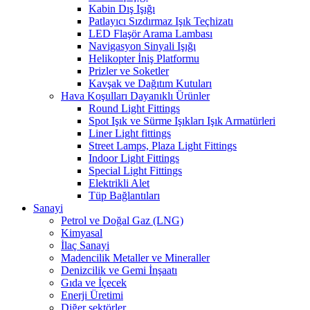
Kabin Dış Işığı
Patlayıcı Sızdırmaz Işık Teçhizatı
LED Flaşör Arama Lambası
Navigasyon Sinyali Işığı
Helikopter İniş Platformu
Prizler ve Soketler
Kavşak ve Dağıtım Kutuları
Hava Koşulları Dayanıklı Ürünler
Round Light Fittings
Spot Işık ve Sürme Işıkları Işık Armatürleri
Liner Light fittings
Street Lamps, Plaza Light Fittings
Indoor Light Fittings
Special Light Fittings
Elektrikli Alet
Tüp Bağlantıları
Sanayi
Petrol ve Doğal Gaz (LNG)
Kimyasal
İlaç Sanayi
Madencilik Metaller ve Mineraller
Denizcilik ve Gemi İnşaatı
Gıda ve İçecek
Enerji Üretimi
Diğer sektörler