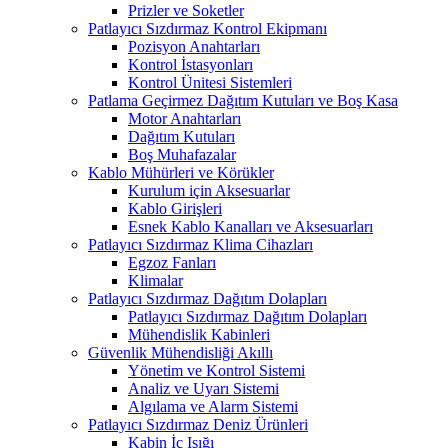
Prizler ve Soketler
Patlayıcı Sızdırmaz Kontrol Ekipmanı
Pozisyon Anahtarları
Kontrol İstasyonları
Kontrol Ünitesi Sistemleri
Patlama Geçirmez Dağıtım Kutuları ve Boş Kasa
Motor Anahtarları
Dağıtım Kutuları
Boş Muhafazalar
Kablo Mühürleri ve Körükler
Kurulum için Aksesuarlar
Kablo Girişleri
Esnek Kablo Kanalları ve Aksesuarları
Patlayıcı Sızdırmaz Klima Cihazları
Egzoz Fanları
Klimalar
Patlayıcı Sızdırmaz Dağıtım Dolapları
Patlayıcı Sızdırmaz Dağıtım Dolapları
Mühendislik Kabinleri
Güvenlik Mühendisliği Akıllı
Yönetim ve Kontrol Sistemi
Analiz ve Uyarı Sistemi
Algılama ve Alarm Sistemi
Patlayıcı Sızdırmaz Deniz Ürünleri
Kabin İç Işığı