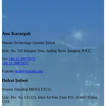
Ana Karargah
Warom Technology Anonim Şirketi
Ekle: No. 555 Baoqian Yolu, Jiading İlçesi, Şanghay, P.R.Ç.
Tel:
+86 21 39977076
+86 21 39972657
E-posta:
gmb@warom.com
Dubai Şubesi
Warom Teknoloji MENA FZCO.
Ekle: Plot No. S31223, Jebel Ail Free Zone P.O. 263667 Dubai,
UAE