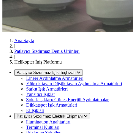
Ana Sayfa
|
Patlayıcı Sızdırmaz Deniz Ürünleri
|
Helikopter İniş Platformu
Patlayıcı Sızdırmaz Işık Teçhizatı
Lineer Aydınlatma Armatürleri
Yüksek tavan Düşük tavan Aydınlatma Armatürleri
Sarkıt Işık Armatürleri
Yansıtıcı Işıklar
Sokak Işıkları/ Güneş Enerjili Aydınlatmalar
Dikkatspot Işık Armatürleri
El Işıkları
Patlayıcı Sızdırmaz Elektrik Ekipmanı
lllumination Anahtarları
Terminal Kutuları
Prizler ve Soketler