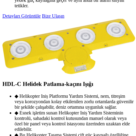
yedek güç kaynağına geçer ve aynı anda bir alarm sinyali
tetikler.
Detayları Görüntüle
Bize Ulaşın
HDL-C Helidek Patlama-kaçını Işığı
◆ Helikopter Iniș Platformu Yardım Sistemi, nem, titreşim
veya korozyondan kolay etkilenilen zorlu ortamlarda güvenilir
bir şekilde çalışabilir, deniz ortamına uygunluk sağlar.
◆ Esnek işletim sunan Helikopter Iniș Yardım Sisteminin
kontrolü, sahadaki kontrol kutusundan manuel olarak veya
özel bir panel veya kontrol istasyonu üzerinden uzaktan elde
edilebilir.
◆ Bu Helikopter Taşıma Sistemi çift güç kaynağı özelliğine