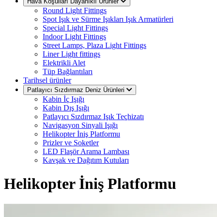
Hava Koşulları Dayanıklı Ürünler
Round Light Fittings
Spot Işık ve Sürme Işıkları Işık Armatürleri
Special Light Fittings
Indoor Light Fittings
Street Lamps, Plaza Light Fittings
Liner Light fittings
Elektrikli Alet
Tüp Bağlantıları
Tarihsel ürünler
Patlayıcı Sızdırmaz Deniz Ürünleri
Kabin İç Işığı
Kabin Dış Işığı
Patlayıcı Sızdırmaz Işık Teçhizatı
Navigasyon Sinyali Işığı
Helikopter İniş Platformu
Prizler ve Soketler
LED Flaşör Arama Lambası
Kavşak ve Dağıtım Kutuları
Helikopter İniş Platformu