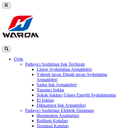
Ürün
Patlayıcı Sızdırmaz Işık Teçhizatı
Lineer Aydınlatma Armatürleri
Yüksek tavan Düşük tavan Aydınlatma
Armatürleri
Sarkıt Işık Armatürleri
Yansıtıcı Işıklar
Sokak Işıkları/ Güneş Enerjili Aydınlatmalar
El Işıkları
Dikkatspot Işık Armatürleri
Patlayıcı Sızdırmaz Elektrik Ekipmanı
lllumination Anahtarları
Bağlantı Kutuları
Terminal Kutuları