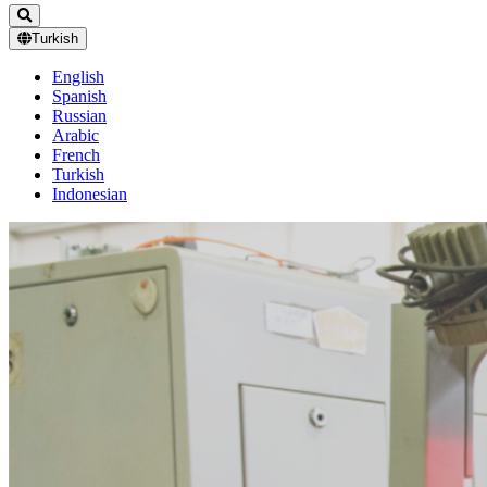
Turkish
English
Spanish
Russian
Arabic
French
Turkish
Indonesian