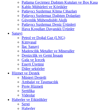
Patlama Geçirmez Dağıtım Kutuları ve Boş Kasa
Kablo Mühürleri ve Körükler
Patlayıcı Sızdırmaz Klima Cihazları
Patlayıcı Sızdırmaz Dağıtım Dolapları
Güvenlik Mühendisliği Akıllı
Patlayıcı Sızdırmaz Deniz Ürünleri
Hava Koşulları Dayanıklı Ürünler
Sanayi
Petrol ve Doğal Gaz (LNG)
Kimyasal
İlaç Sanayi
Madencilik Metaller ve Mineraller
Denizcilik ve Gemi İnşaatı
Gıda ve İçecek
Enerji Üretimi
Diğer sektörler
Hizmet ve Destek
Müşteri Desteği
Ambalaj ve Taşımacılık
Proje Hizmeti
Sertifika
Videolar
Haberler ve Etkinlikler
Sergi
Haberler