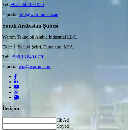
Tel:
+971-04-2631026
E-posta:
info@warommena.ae
Suudi Arabistan Şubesi
Warom Teknoloji Arabia Industrial LLC.
Ekle: 1. Sanayi Şehri, Dammam, KSA.
Tel:
+966 13 840 0770
E-posta:
wta@warom.com
İletişim
İlk Ad
Soyad