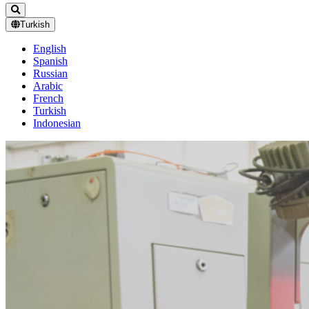
Turkish
English
Spanish
Russian
Arabic
French
Turkish
Indonesian