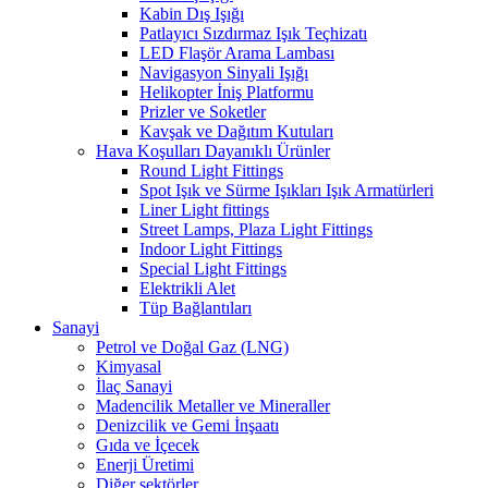
Kabin Dış Işığı
Patlayıcı Sızdırmaz Işık Teçhizatı
LED Flaşör Arama Lambası
Navigasyon Sinyali Işığı
Helikopter İniş Platformu
Prizler ve Soketler
Kavşak ve Dağıtım Kutuları
Hava Koşulları Dayanıklı Ürünler
Round Light Fittings
Spot Işık ve Sürme Işıkları Işık Armatürleri
Liner Light fittings
Street Lamps, Plaza Light Fittings
Indoor Light Fittings
Special Light Fittings
Elektrikli Alet
Tüp Bağlantıları
Sanayi
Petrol ve Doğal Gaz (LNG)
Kimyasal
İlaç Sanayi
Madencilik Metaller ve Mineraller
Denizcilik ve Gemi İnşaatı
Gıda ve İçecek
Enerji Üretimi
Diğer sektörler