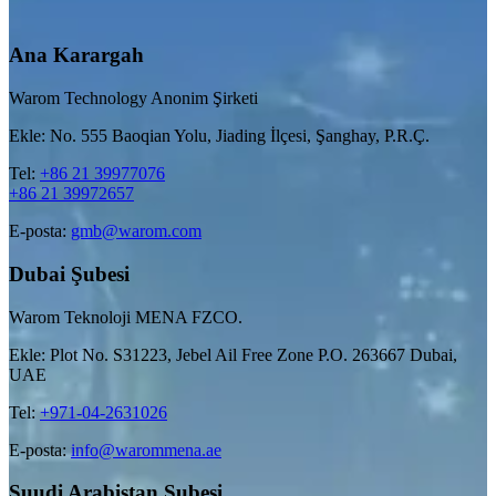
Ana Karargah
Warom Technology Anonim Şirketi
Ekle: No. 555 Baoqian Yolu, Jiading İlçesi, Şanghay, P.R.Ç.
Tel:
+86 21 39977076
+86 21 39972657
E-posta:
gmb@warom.com
Dubai Şubesi
Warom Teknoloji MENA FZCO.
Ekle: Plot No. S31223, Jebel Ail Free Zone P.O. 263667 Dubai,
UAE
Tel:
+971-04-2631026
E-posta:
info@warommena.ae
Suudi Arabistan Şubesi