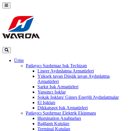
Ürün
Patlayıcı Sızdırmaz Işık Teçhizatı
Lineer Aydınlatma Armatürleri
Yüksek tavan Düşük tavan Aydınlatma
Armatürleri
Sarkıt Işık Armatürleri
Yansıtıcı Işıklar
Sokak Işıkları/ Güneş Enerjili Aydınlatmalar
El Işıkları
Dikkatspot Işık Armatürleri
Patlayıcı Sızdırmaz Elektrik Ekipmanı
lllumination Anahtarları
Bağlantı Kutuları
Terminal Kutuları