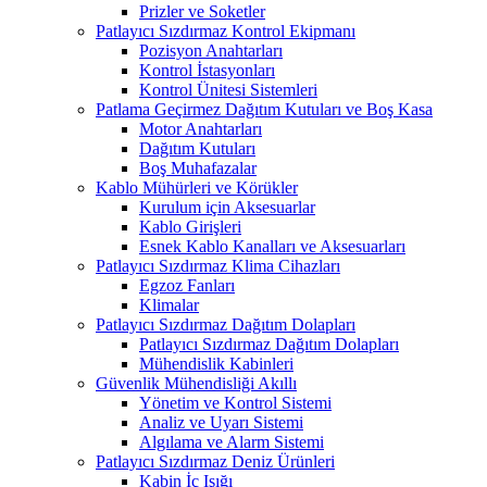
Prizler ve Soketler
Patlayıcı Sızdırmaz Kontrol Ekipmanı
Pozisyon Anahtarları
Kontrol İstasyonları
Kontrol Ünitesi Sistemleri
Patlama Geçirmez Dağıtım Kutuları ve Boş Kasa
Motor Anahtarları
Dağıtım Kutuları
Boş Muhafazalar
Kablo Mühürleri ve Körükler
Kurulum için Aksesuarlar
Kablo Girişleri
Esnek Kablo Kanalları ve Aksesuarları
Patlayıcı Sızdırmaz Klima Cihazları
Egzoz Fanları
Klimalar
Patlayıcı Sızdırmaz Dağıtım Dolapları
Patlayıcı Sızdırmaz Dağıtım Dolapları
Mühendislik Kabinleri
Güvenlik Mühendisliği Akıllı
Yönetim ve Kontrol Sistemi
Analiz ve Uyarı Sistemi
Algılama ve Alarm Sistemi
Patlayıcı Sızdırmaz Deniz Ürünleri
Kabin İç Işığı