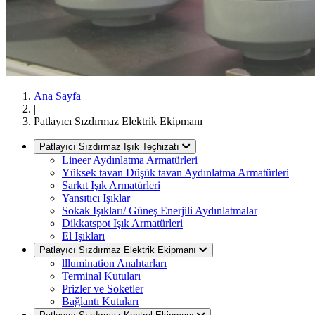
Ana Sayfa
|
Patlayıcı Sızdırmaz Elektrik Ekipmanı
Patlayıcı Sızdırmaz Işık Teçhizatı
Lineer Aydınlatma Armatürleri
Yüksek tavan Düşük tavan Aydınlatma Armatürleri
Sarkıt Işık Armatürleri
Yansıtıcı Işıklar
Sokak Işıkları/ Güneş Enerjili Aydınlatmalar
Dikkatspot Işık Armatürleri
El Işıkları
Patlayıcı Sızdırmaz Elektrik Ekipmanı
lllumination Anahtarları
Terminal Kutuları
Prizler ve Soketler
Bağlantı Kutuları