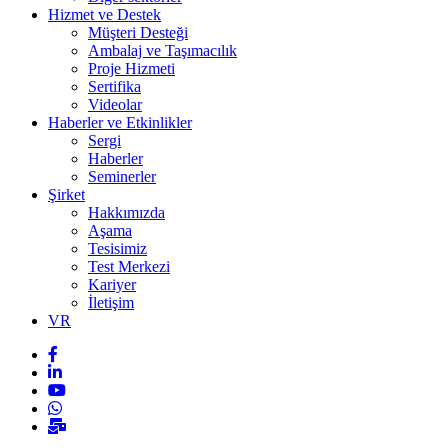
Hizmet ve Destek
Müşteri Desteği
Ambalaj ve Taşımacılık
Proje Hizmeti
Sertifika
Videolar
Haberler ve Etkinlikler
Sergi
Haberler
Seminerler
Şirket
Hakkımızda
Aşama
Tesisimiz
Test Merkezi
Kariyer
İletişim
VR