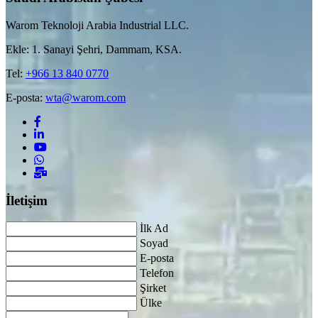
Warom Teknoloji Arabia Industrial LLC.
Ekle: 1. Sanayi Şehri, Dammam, KSA.
Tel:
+966 13 840 0770
E-posta:
wta@warom.com
İletişim
İlk Ad
Soyad
E-posta
Telefon
Şirket
Ülke