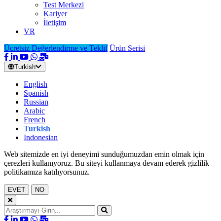
Test Merkezi
Kariyer
İletişim
VR
Ücretsiz Değerlendirme ve Teklif
Ürün Serisi
Turkish
English
Spanish
Russian
Arabic
French
Turkish
Indonesian
Web sitemizde en iyi deneyimi sunduğumuzdan emin olmak için
çerezleri kullanıyoruz. Bu siteyi kullanmaya devam ederek gizlilik
politikamıza katılıyorsunuz.
EVET
NO