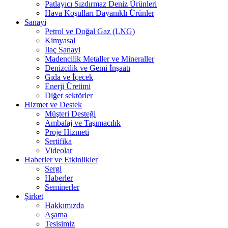
Patlayıcı Sızdırmaz Deniz Ürünleri
Hava Koşulları Dayanıklı Ürünler
Sanayi
Petrol ve Doğal Gaz (LNG)
Kimyasal
İlaç Sanayi
Madencilik Metaller ve Mineraller
Denizcilik ve Gemi İnşaatı
Gıda ve İçecek
Enerji Üretimi
Diğer sektörler
Hizmet ve Destek
Müşteri Desteği
Ambalaj ve Taşımacılık
Proje Hizmeti
Sertifika
Videolar
Haberler ve Etkinlikler
Sergi
Haberler
Seminerler
Şirket
Hakkımızda
Aşama
Tesisimiz