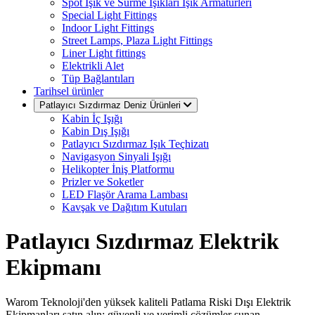
Spot Işık ve Sürme Işıkları Işık Armatürleri
Special Light Fittings
Indoor Light Fittings
Street Lamps, Plaza Light Fittings
Liner Light fittings
Elektrikli Alet
Tüp Bağlantıları
Tarihsel ürünler
Patlayıcı Sızdırmaz Deniz Ürünleri
Kabin İç Işığı
Kabin Dış Işığı
Patlayıcı Sızdırmaz Işık Teçhizatı
Navigasyon Sinyali Işığı
Helikopter İniş Platformu
Prizler ve Soketler
LED Flaşör Arama Lambası
Kavşak ve Dağıtım Kutuları
Patlayıcı Sızdırmaz Elektrik
Ekipmanı
Warom Teknoloji'den yüksek kaliteli Patlama Riski Dışı Elektrik
Ekipmanları satın alın; güvenli ve verimli çözümler sunan