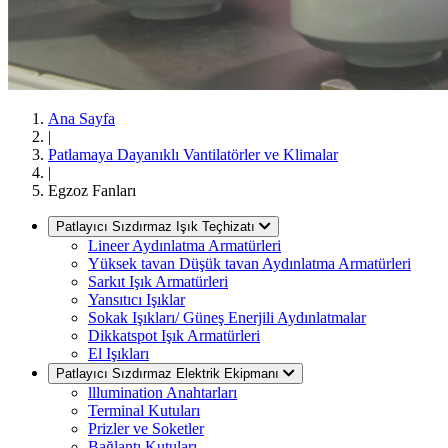
Ana Sayfa
|
Patlamaya Dayanıklı Vantilatörler ve Klimalar
|
Egzoz Fanları
Patlayıcı Sızdırmaz Işık Teçhizatı
Lineer Aydınlatma Armatürleri
Yüksek tavan Düşük tavan Aydınlatma Armatürleri
Sarkıt Işık Armatürleri
Yansıtıcı Işıklar
Sokak Işıkları/ Güneş Enerjili Aydınlatmalar
Dikkatspot Işık Armatürleri
El Işıkları
Patlayıcı Sızdırmaz Elektrik Ekipmanı
lllumination Anahtarları
Terminal Kutuları
Prizler ve Soketler
Bağlantı Kutuları