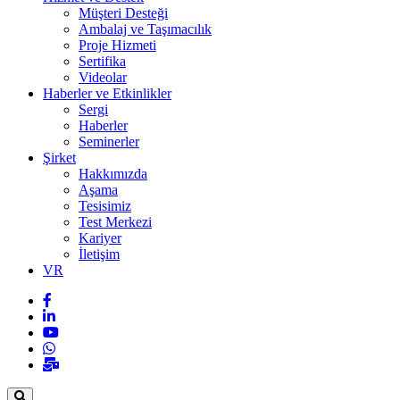
Müşteri Desteği
Ambalaj ve Taşımacılık
Proje Hizmeti
Sertifika
Videolar
Haberler ve Etkinlikler
Sergi
Haberler
Seminerler
Şirket
Hakkımızda
Aşama
Tesisimiz
Test Merkezi
Kariyer
İletişim
VR