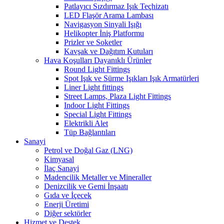
Patlayıcı Sızdırmaz Işık Teçhizatı
LED Flaşör Arama Lambası
Navigasyon Sinyali Işığı
Helikopter İniş Platformu
Prizler ve Soketler
Kavşak ve Dağıtım Kutuları
Hava Koşulları Dayanıklı Ürünler
Round Light Fittings
Spot Işık ve Sürme Işıkları Işık Armatürleri
Liner Light fittings
Street Lamps, Plaza Light Fittings
Indoor Light Fittings
Special Light Fittings
Elektrikli Alet
Tüp Bağlantıları
Sanayi
Petrol ve Doğal Gaz (LNG)
Kimyasal
İlaç Sanayi
Madencilik Metaller ve Mineraller
Denizcilik ve Gemi İnşaatı
Gıda ve İçecek
Enerji Üretimi
Diğer sektörler
Hizmet ve Destek