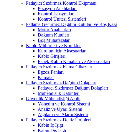
Patlayıcı Sızdırmaz Kontrol Ekipmanı
Pozisyon Anahtarları
Kontrol İstasyonları
Kontrol Ünitesi Sistemleri
Patlama Geçirmez Dağıtım Kutuları ve Boş Kasa
Motor Anahtarları
Dağıtım Kutuları
Boş Muhafazalar
Kablo Mühürleri ve Körükler
Kurulum için Aksesuarlar
Kablo Girişleri
Esnek Kablo Kanalları ve Aksesuarları
Patlayıcı Sızdırmaz Klima Cihazları
Egzoz Fanları
Klimalar
Patlayıcı Sızdırmaz Dağıtım Dolapları
Patlayıcı Sızdırmaz Dağıtım Dolapları
Mühendislik Kabinleri
Güvenlik Mühendisliği Akıllı
Yönetim ve Kontrol Sistemi
Analiz ve Uyarı Sistemi
Algılama ve Alarm Sistemi
Patlayıcı Sızdırmaz Deniz Ürünleri
Kabin İç Işığı
Kabin Dış Işığı