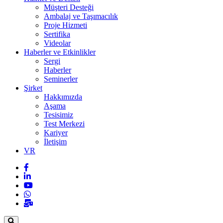
Müşteri Desteği
Ambalaj ve Taşımacılık
Proje Hizmeti
Sertifika
Videolar
Haberler ve Etkinlikler
Sergi
Haberler
Seminerler
Şirket
Hakkımızda
Aşama
Tesisimiz
Test Merkezi
Kariyer
İletişim
VR