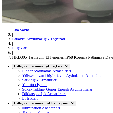
Ana Sayfa
|
Patlayıcı Sızdırmaz Işık Teçhizatı
|
El Işıkları
|
HRD305 Taşınabilir El Fenerleri IP68 Koruma Patlamaya Da
Patlayıcı Sızdırmaz Işık Teçhizatı
Lineer Aydınlatma Armatürleri
Yüksek tavan Düşük tavan Aydınlatma Armatürleri
Sarkıt Işık Armatürleri
Yansıtıcı Işıklar
Sokak Işıkları/ Güneş Enerjili Aydınlatmalar
Dikkatspot Işık Armatürleri
El Işıkları
Patlayıcı Sızdırmaz Elektrik Ekipmanı
lllumination Anahtarları
Terminal Kutuları