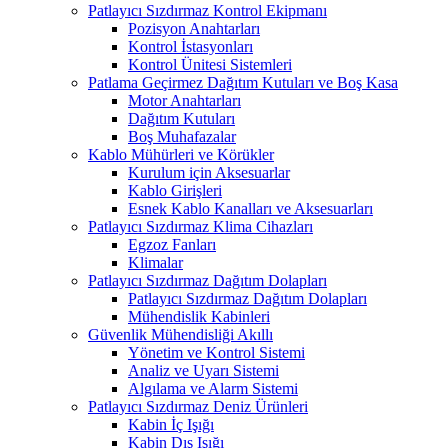
Patlayıcı Sızdırmaz Kontrol Ekipmanı
Pozisyon Anahtarları
Kontrol İstasyonları
Kontrol Ünitesi Sistemleri
Patlama Geçirmez Dağıtım Kutuları ve Boş Kasa
Motor Anahtarları
Dağıtım Kutuları
Boş Muhafazalar
Kablo Mühürleri ve Körükler
Kurulum için Aksesuarlar
Kablo Girişleri
Esnek Kablo Kanalları ve Aksesuarları
Patlayıcı Sızdırmaz Klima Cihazları
Egzoz Fanları
Klimalar
Patlayıcı Sızdırmaz Dağıtım Dolapları
Patlayıcı Sızdırmaz Dağıtım Dolapları
Mühendislik Kabinleri
Güvenlik Mühendisliği Akıllı
Yönetim ve Kontrol Sistemi
Analiz ve Uyarı Sistemi
Algılama ve Alarm Sistemi
Patlayıcı Sızdırmaz Deniz Ürünleri
Kabin İç Işığı
Kabin Dış Işığı