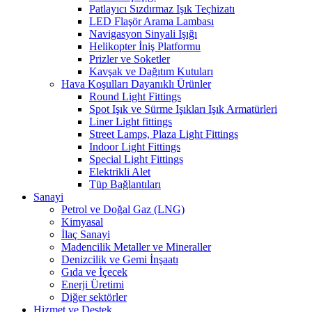
Patlayıcı Sızdırmaz Işık Teçhizatı
LED Flaşör Arama Lambası
Navigasyon Sinyali Işığı
Helikopter İniş Platformu
Prizler ve Soketler
Kavşak ve Dağıtım Kutuları
Hava Koşulları Dayanıklı Ürünler
Round Light Fittings
Spot Işık ve Sürme Işıkları Işık Armatürleri
Liner Light fittings
Street Lamps, Plaza Light Fittings
Indoor Light Fittings
Special Light Fittings
Elektrikli Alet
Tüp Bağlantıları
Sanayi
Petrol ve Doğal Gaz (LNG)
Kimyasal
İlaç Sanayi
Madencilik Metaller ve Mineraller
Denizcilik ve Gemi İnşaatı
Gıda ve İçecek
Enerji Üretimi
Diğer sektörler
Hizmet ve Destek