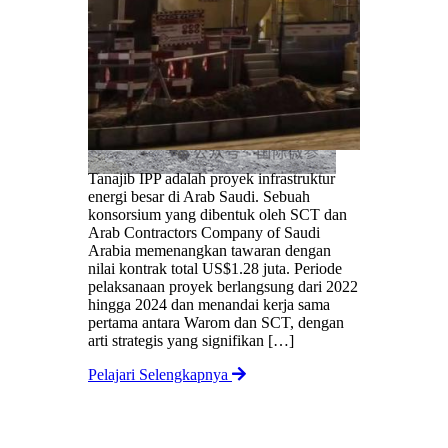
Tanajib IPP adalah proyek infrastruktur
energi besar di Arab Saudi. Sebuah
 Gas
konsorsium yang dibentuk oleh SCT dan
:
Arab Contractors Company of Saudi
ighting
Arabia memenangkan tawaran dengan
age)
nilai kontrak total US$1.28 juta. Periode
pelaksanaan proyek berlangsung dari 2022
China ①
hingga 2024 dan menandai kerja sama
pertama antara Warom dan SCT, dengan
tallation
arti strategis yang signifikan […]
 Current
rification
Pelajari Selengkapnya
stitute or