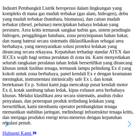
Industri Pembangkit Listrik beroperasi dalam lingkungan yang
kompleks di mana gas mudah terbakar (gas alam, hidrogen), debu
yang mudah terbakar (batubara, biomassa), dan cairan mudah
terbakar (diesel, pelumas) menciptakan bahaya ledakan yang
persisten. Area kritis termasuk sangkar turbin gas, sistem pendingin
hidrogen, penggilingan batubara, zona penyimpanan bahan bakar,
dan ruang baterai secara sistematis diklasifikasikan sebagai area
berbahaya, yang mensyaratkan solusi proteksi ledakan yang
dirancang secara rekayasa. Kepatuhan terhadap standar ATEX dan
IECEx wajib bagi semua peralatan di zona ini. Kami menyediakan
seluruh rangkaian peralatan tahan ledak bersertifikat yang dirancang
khusus untuk fasilitas tenaga, termasuk lampu pelindung Ex d yang
kokoh untuk zona berbahaya, panel kendali Ex e dengan keamanan
meningkat, instrumentasi intrinsically safe Ex i, dan kotak
bertekanan Ex p. Solusi kami juga mencakup pusat kendali motor
Ex d, kotak sambung tahan ledak, kipas exhaust area berbahaya
khusus. Melalui klasifikasi area secara sistematis, analisis risiko
penyalaan, dan penerapan produk terlindung ledakan yang
bersertifikat, kami membantu operator pembangkitan tenaga
memastikan stabilitas jaringan, melindungi infrastruktur tenaga kritis,
dan menjaga produksi energi terus-menerus dengan kepatuhan
regulasi penuh.
Hubungi Kami