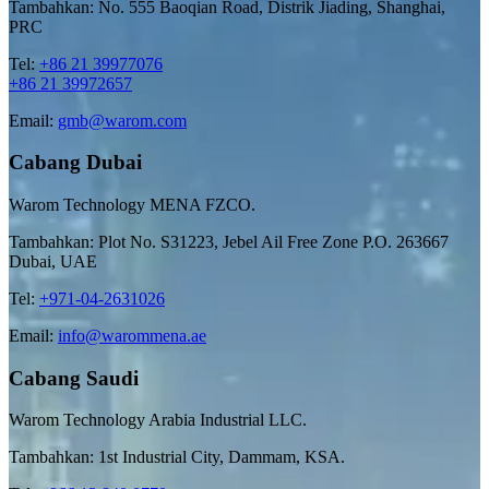
Tambahkan: No. 555 Baoqian Road, Distrik Jiading, Shanghai,
PRC
Tel:
+86 21 39977076
+86 21 39972657
Email:
gmb@warom.com
Cabang Dubai
Warom Technology MENA FZCO.
Tambahkan: Plot No. S31223, Jebel Ail Free Zone P.O. 263667
Dubai, UAE
Tel:
+971-04-2631026
Email:
info@warommena.ae
Cabang Saudi
Warom Technology Arabia Industrial LLC.
Tambahkan: 1st Industrial City, Dammam, KSA.