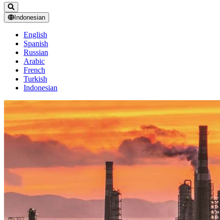
Indonesian
English
Spanish
Russian
Arabic
French
Turkish
Indonesian