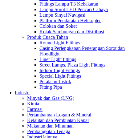
Fittings Lampu T3 Kebakaran
Lampu Sorot LED Pencari Cahaya
Lampu Sinyal Navigasi
Platform Pendaratan Helikopter
Colokan dan Soket
Kotak Sambungan dan Distribusi
Produk Cuaca Tahan
Round Light Fittings
Casing Perlengkapan Penerangan Sorot dan
Floodlight
Liner Light fittings
Street Lamps, Plaza Light Fittings
Indoor Light Fittings
Special Light Fittings
Peralatan Listrik
Fitting Pipa
Industri
Minyak dan Gas (LNG)
Kimia
Farmasi
Pertambangan Logam & Mineral
Kelautan dan Pembuatan Kapal
Makanan dan Minuman
Pembangkitan Tenaga
Industri lainnya