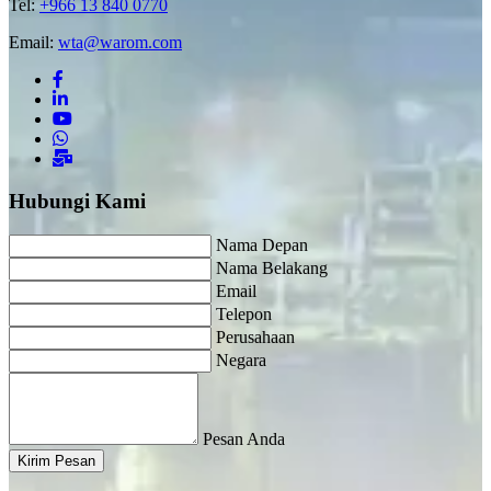
Tel:
+966 13 840 0770
Email:
wta@warom.com
Hubungi Kami
Nama Depan
Nama Belakang
Email
Telepon
Perusahaan
Negara
Pesan Anda
Kirim Pesan