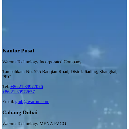
Kantor Pusat
Warom Technology Incorporated Company
Tambahkan: No. 555 Baoqian Road, Distrik Jiading, Shanghai,
PRC
Tel:
+86 21 39977076
+86 21 39972657
Email:
gmb@warom.com
Cabang Dubai
Warom Technology MENA FZCO.