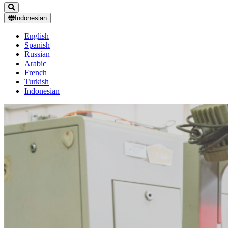
Indonesian
English
Spanish
Russian
Arabic
French
Turkish
Indonesian