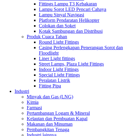
Fittings Lampu T3 Kebakaran
Lampu Sorot LED Pencari Cahaya
Lampu Sinyal Navigasi
Platform Pendaratan Helikopter
Colokan dan Soket
Kotak Sambungan dan Distribusi
Produk Cuaca Tahan
Round Light Fittings
Casing Perlengkapan Penerangan Sorot dan
Floodlight
Liner Light fittings
Street Lamps, Plaza Light Fittings
Indoor Light Fittings
Special Light Fittings
Peralatan Listrik
Fitting Pipa
Industri
Minyak dan Gas (LNG)
Kimia
Farmasi
Pertambangan Logam & Mineral
Kelautan dan Pembuatan Kapal
Makanan dan Minuman
Pembangkitan Tenaga
Industri lainnya