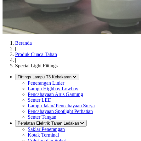
Beranda
|
Produk Cuaca Tahan
|
Special Light Fittings
Fittings Lampu T3 Kebakaran
Penerangan Linier
Lampu Highbay Lowbay
Pencahayaan Arus Gantung
Senter LED
Lampu Jalan/ Pencahayaan Surya
Pencahayaan Spotlight Perhatian
Senter Tangan
Peralatan Elektrik Tahan Ledakan
Saklar Penerangan
Kotak Terminal
Colokan dan Soket