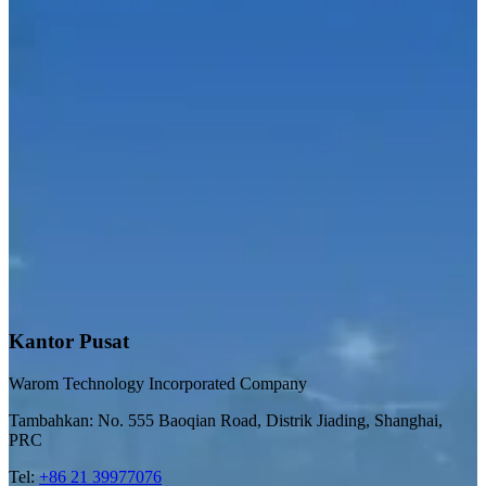
Kantor Pusat
Warom Technology Incorporated Company
Tambahkan: No. 555 Baoqian Road, Distrik Jiading, Shanghai,
PRC
Tel:
+86 21 39977076