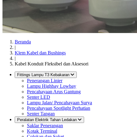
Beranda
|
Klem Kabel dan Bushings
|
Kabel Konduit Fleksibel dan Aksesori
Fittings Lampu T3 Kebakaran
Penerangan Linier
Lampu Highbay Lowbay
Pencahayaan Arus Gantung
Senter LED
Lampu Jalan/ Pencahayaan Surya
Pencahayaan Spotlight Perhatian
Senter Tangan
Peralatan Elektrik Tahan Ledakan
Saklar Penerangan
Kotak Terminal
Colokan dan Soket