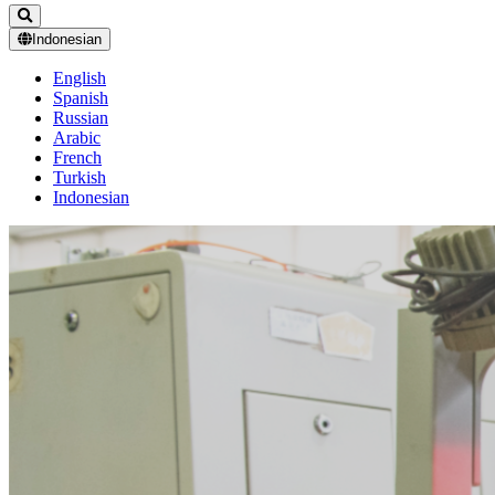
Indonesian
English
Spanish
Russian
Arabic
French
Turkish
Indonesian