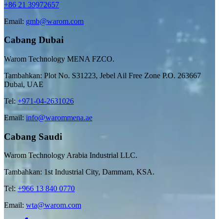
+86 21 39972657
Email:
gmb@warom.com
Cabang Dubai
Warom Technology MENA FZCO.
Tambahkan: Plot No. S31223, Jebel Ail Free Zone P.O. 263667
Dubai, UAE
Tel:
+971-04-2631026
Email:
info@warommena.ae
Cabang Saudi
Warom Technology Arabia Industrial LLC.
Tambahkan: 1st Industrial City, Dammam, KSA.
Tel:
+966 13 840 0770
Email:
wta@warom.com