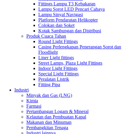
Fittings Lampu T3 Kebakaran
Lampu Sorot LED Pencari Cahaya
Lampu Sinyal Navigasi
Platform Pendaratan Helikopter
Colokan dan Soket
Kotak Sambungan dan Distribusi
Produk Cuaca Tahan
Round Light Fittings
Casing Perlengkapan Penerangan Sorot dan
Floodlight
Liner Light fittings
Street Lamps, Plaza Light Fittings
Indoor Light Fittings
Special Light Fittings
Peralatan Listrik
Fitting Pipa
Industri
Minyak dan Gas (LNG)
Kimia
Farmasi
Pertambangan Logam & Mineral
Kelautan dan Pembuatan Kapal
Makanan dan Minuman
Pembangkitan Tenaga
Industri lainnya