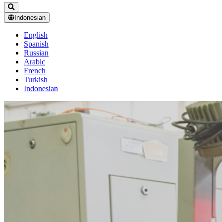
Indonesian
English
Spanish
Russian
Arabic
French
Turkish
Indonesian