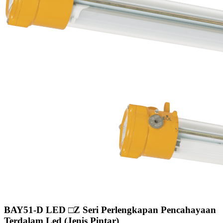
BAY51-D LED □Z Seri Perlengkapan Pencahayaan
Terdalam Led (Jenis Pintar)