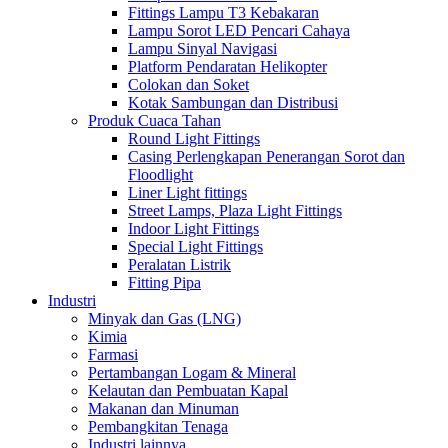
Fittings Lampu T3 Kebakaran
Lampu Sorot LED Pencari Cahaya
Lampu Sinyal Navigasi
Platform Pendaratan Helikopter
Colokan dan Soket
Kotak Sambungan dan Distribusi
Produk Cuaca Tahan
Round Light Fittings
Casing Perlengkapan Penerangan Sorot dan
Floodlight
Liner Light fittings
Street Lamps, Plaza Light Fittings
Indoor Light Fittings
Special Light Fittings
Peralatan Listrik
Fitting Pipa
Industri
Minyak dan Gas (LNG)
Kimia
Farmasi
Pertambangan Logam & Mineral
Kelautan dan Pembuatan Kapal
Makanan dan Minuman
Pembangkitan Tenaga
Industri lainnya