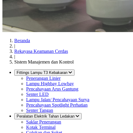
Beranda
|
Rekayasa Keamanan Cerdas
|
Sistem Manajemen dan Kontrol
Fittings Lampu T3 Kebakaran
Penerangan Linier
Lampu Highbay Lowbay
Pencahayaan Arus Gantung
Senter LED
Lampu Jalan/ Pencahayaan Surya
Pencahayaan Spotlight Perhatian
Senter Tangan
Peralatan Elektrik Tahan Ledakan
Saklar Penerangan
Kotak Terminal
Colokan dan Soket