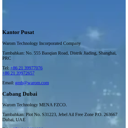
Kantor Pusat
Warom Technology Incorporated Company
Tambahkan: No. 555 Baoqian Road, Distrik Jiading, Shanghai,
PRC
Tel:
+86 21 39977076
+86 21 39972657
Email:
gmb@warom.com
Cabang Dubai
Warom Technology MENA FZCO.
Tambahkan: Plot No. S31223, Jebel Ail Free Zone P.O. 263667
Dubai, UAE