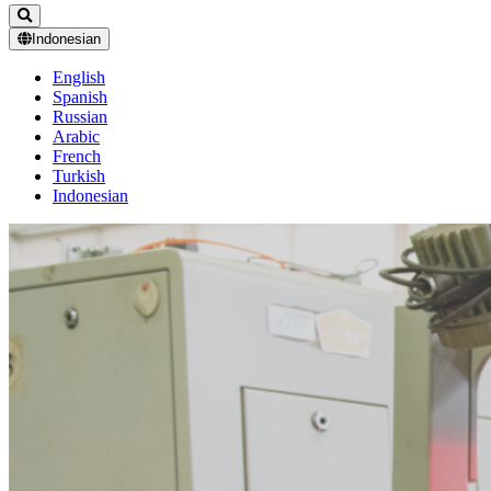
Indonesian
English
Spanish
Russian
Arabic
French
Turkish
Indonesian