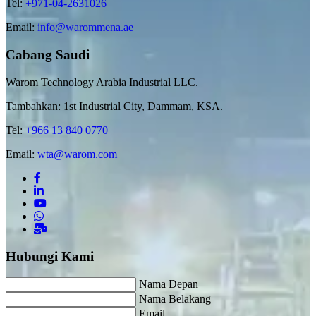
Tel:
+971-04-2631026
Email:
info@warommena.ae
Cabang Saudi
Warom Technology Arabia Industrial LLC.
Tambahkan: 1st Industrial City, Dammam, KSA.
Tel:
+966 13 840 0770
Email:
wta@warom.com
Hubungi Kami
Nama Depan
Nama Belakang
Email