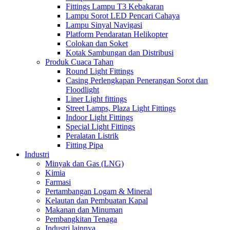
Fittings Lampu T3 Kebakaran
Lampu Sorot LED Pencari Cahaya
Lampu Sinyal Navigasi
Platform Pendaratan Helikopter
Colokan dan Soket
Kotak Sambungan dan Distribusi
Produk Cuaca Tahan
Round Light Fittings
Casing Perlengkapan Penerangan Sorot dan
Floodlight
Liner Light fittings
Street Lamps, Plaza Light Fittings
Indoor Light Fittings
Special Light Fittings
Peralatan Listrik
Fitting Pipa
Industri
Minyak dan Gas (LNG)
Kimia
Farmasi
Pertambangan Logam & Mineral
Kelautan dan Pembuatan Kapal
Makanan dan Minuman
Pembangkitan Tenaga
Industri lainnya