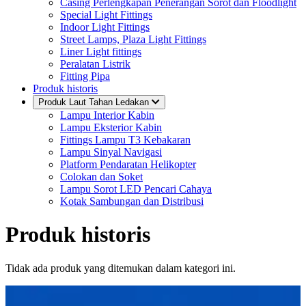
Casing Perlengkapan Penerangan Sorot dan Floodlight
Special Light Fittings
Indoor Light Fittings
Street Lamps, Plaza Light Fittings
Liner Light fittings
Peralatan Listrik
Fitting Pipa
Produk historis
Produk Laut Tahan Ledakan
Lampu Interior Kabin
Lampu Eksterior Kabin
Fittings Lampu T3 Kebakaran
Lampu Sinyal Navigasi
Platform Pendaratan Helikopter
Colokan dan Soket
Lampu Sorot LED Pencari Cahaya
Kotak Sambungan dan Distribusi
Produk historis
Tidak ada produk yang ditemukan dalam kategori ini.