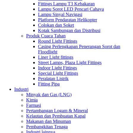
Fittings Lampu T3 Kebakaran
Lampu Sorot LED Pencari Cahaya
Lampu Sinyal Navigasi
Platform Pendaratan Helikopter
Colokan dan Soket
Kotak Sambungan dan Distribusi
Produk Cuaca Tahan
Round Light Fittings
Casing Perlengkapan Penerangan Sorot dan
Floodlight
Liner Light fittings
Street Lamps, Plaza Light Fittings
Indoor Light Fittings
Special Light Fittings
Peralatan Listrik
Fitting Pipa
Industri
Minyak dan Gas (LNG)
Kimia
Farmasi
Pertambangan Logam & Mineral
Kelautan dan Pembuatan Kapal
Makanan dan Minuman
Pembangkitan Tenaga
Industri lainnya