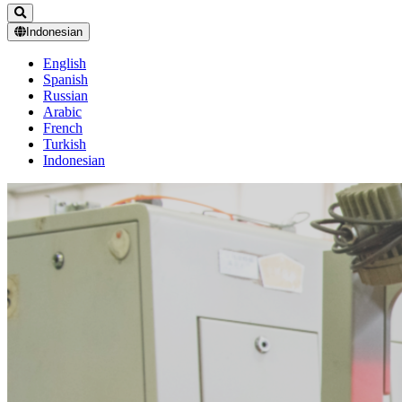
Indonesian
English
Spanish
Russian
Arabic
French
Turkish
Indonesian