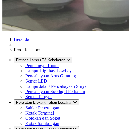
Beranda
|
Produk historis
Fittings Lampu T3 Kebakaran
Penerangan Linier
Lampu Highbay Lowbay
Pencahayaan Arus Gantung
Senter LED
Lampu Jalan/ Pencahayaan Surya
Pencahayaan Spotlight Perhatian
Senter Tangan
Peralatan Elektrik Tahan Ledakan
Saklar Penerangan
Kotak Terminal
Colokan dan Soket
Kotak Sambungan