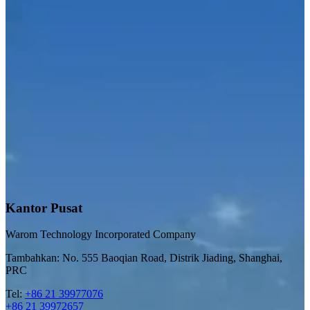
Kantor Pusat
Warom Technology Incorporated Company
Tambahkan: No. 555 Baoqian Road, Distrik Jiading, Shanghai,
PRC
Tel:
+86 21 39977076
+86 21 39972657